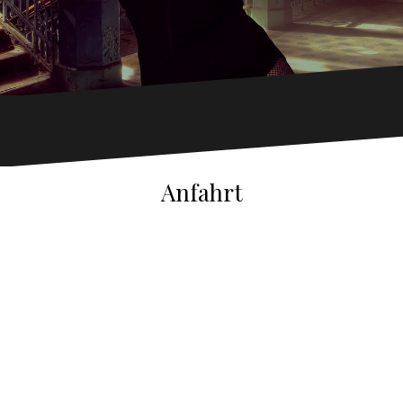
Anfahrt